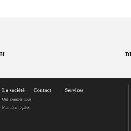
4H
D
La société
Contact
Services
Qui sommes nous
Mentions légales