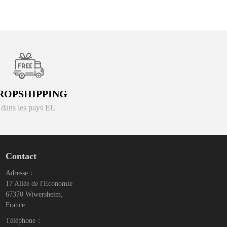
ROPSHIPPING
dans les pays EU
Contact
Adresse：
17 Allée de l'Economie
67370 Wiwersheim,
France
Téléphone：