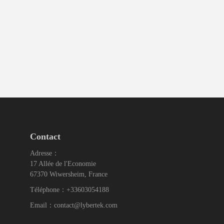
Contact
Adresse：
17 Allée de l'Economie
67370 Wiwersheim, France
Téléphone：+33603054188
Email：contact@lybertek.com